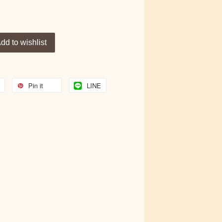
dd to wishlist
Pin it
LINE