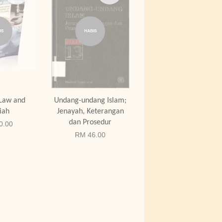
IS
HABIS
 Law and
Undang-undang Islam;
iah
Jenayah, Keterangan
dan Prosedur
0.00
RM 46.00