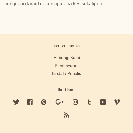
pengiraan faraid dalam apa-apa kes sekalipun.
Pautan Pantas
Hubungi Kami
Pembayaran
Biodata Penulis
Ikuti kami
Twitter
Facebook
Pinterest
Google
Instagram
Tumblr
YouTube
Vimeo
RSS