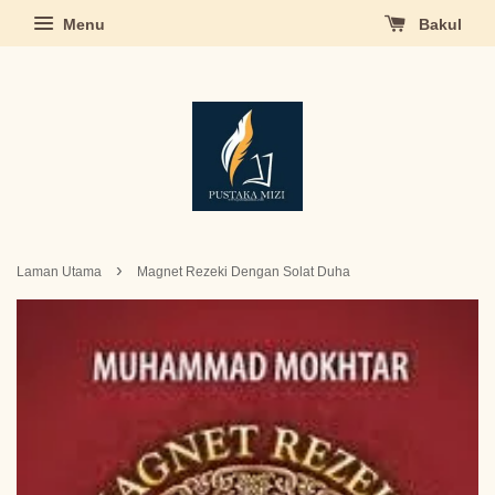
Menu
Bakul
›
Laman Utama
Magnet Rezeki Dengan Solat Duha