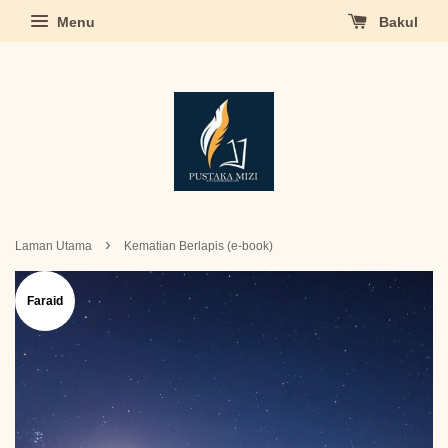
Menu
Bakul
›
Laman Utama
Kematian Berlapis (e-book)
Faraid