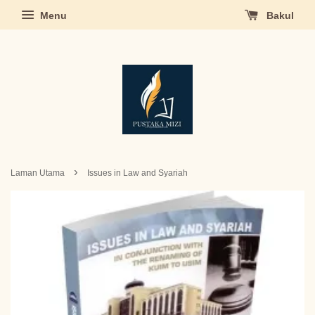
Menu
Bakul
›
Laman Utama
Issues in Law and Syariah