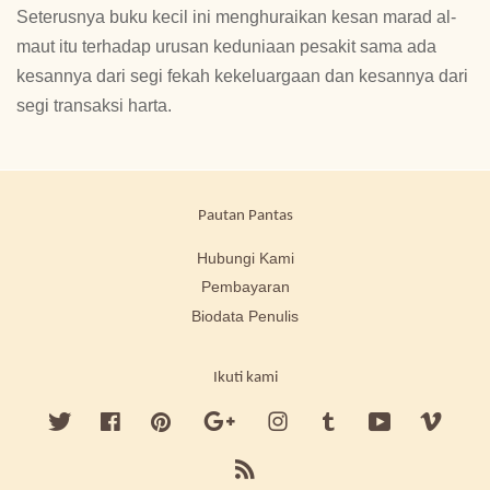
Seterusnya buku kecil ini menghuraikan kesan marad al-
maut itu terhadap urusan keduniaan pesakit sama ada
kesannya dari segi fekah kekeluargaan dan kesannya dari
segi transaksi harta.
Pautan Pantas
Hubungi Kami
Pembayaran
Biodata Penulis
Ikuti kami
Twitter
Facebook
Pinterest
Google
Instagram
Tumblr
YouTube
Vimeo
RSS