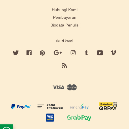
Hubungi Kami
Pembayaran
Biodata Penulis
Ikuti kami
Twitter
Facebook
Pinterest
Google
Instagram
Tumblr
YouTube
Vimeo
RSS
Visa
Master