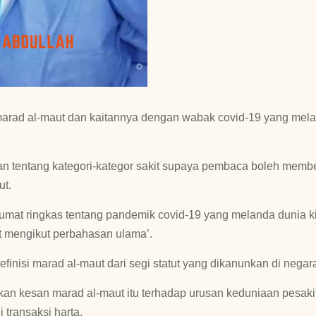
u marad al-maut dan kaitannya dengan wabak covid-19 yang mel
n tentang kategori-kategor sakit supaya pembaca boleh membez
ut.
at ringkas tentang pandemik covid-19 yang melanda dunia kin
t mengikut perbahasan ulama’.
inisi marad al-maut dari segi statut yang dikanunkan di negara
kan kesan marad al-maut itu terhadap urusan keduniaan pesaki
 transaksi harta.