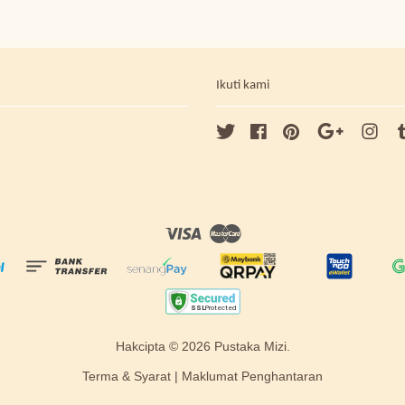
Ikuti kami
Twitter
Facebook
Pinterest
Google
Ins
Visa
Master
Hakcipta © 2026 Pustaka Mizi.
Terma & Syarat
|
Maklumat Penghantaran