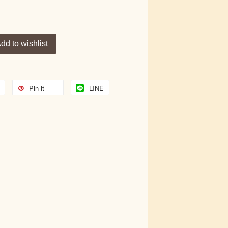
dd to wishlist
Pin it
LINE