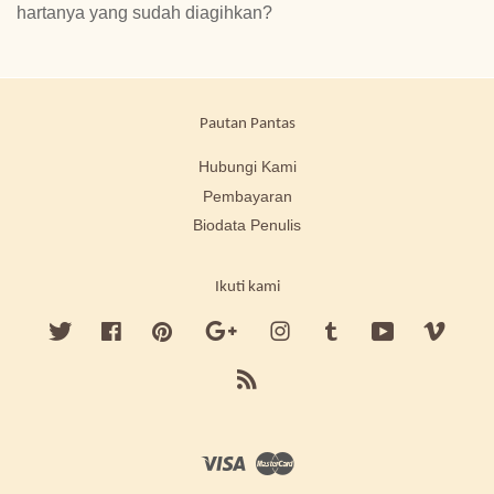
hartanya yang sudah diagihkan?
Pautan Pantas
Hubungi Kami
Pembayaran
Biodata Penulis
Ikuti kami
Twitter
Facebook
Pinterest
Google
Instagram
Tumblr
YouTube
Vimeo
RSS
Visa
Master