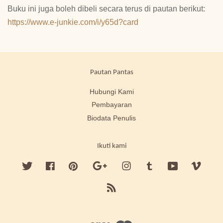
Buku ini juga boleh dibeli secara terus di pautan berikut:
https://www.e-junkie.com/i/y65d?card
Pautan Pantas
Hubungi Kami
Pembayaran
Biodata Penulis
Ikuti kami
Twitter
Facebook
Pinterest
Google
Instagram
Tumblr
YouTube
Vimeo
RSS