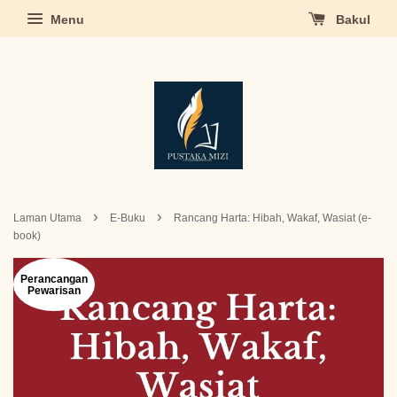
Menu
Bakul
›
›
Laman Utama
E-Buku
Rancang Harta: Hibah, Wakaf, Wasiat (e-
book)
Perancangan
Pewarisan