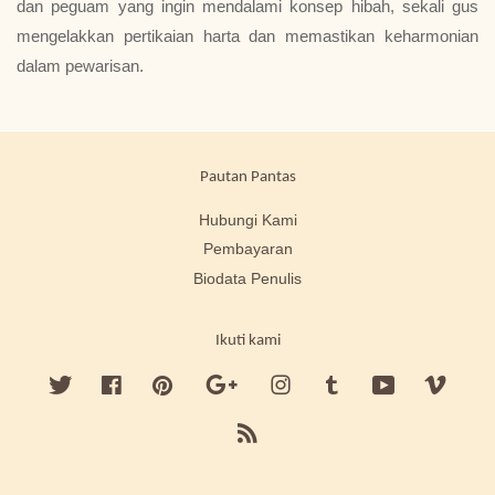
dan peguam yang ingin mendalami konsep hibah, sekali gus
mengelakkan pertikaian harta dan memastikan keharmonian
dalam pewarisan.
Pautan Pantas
Hubungi Kami
Pembayaran
Biodata Penulis
Ikuti kami
Twitter
Facebook
Pinterest
Google
Instagram
Tumblr
YouTube
Vimeo
RSS