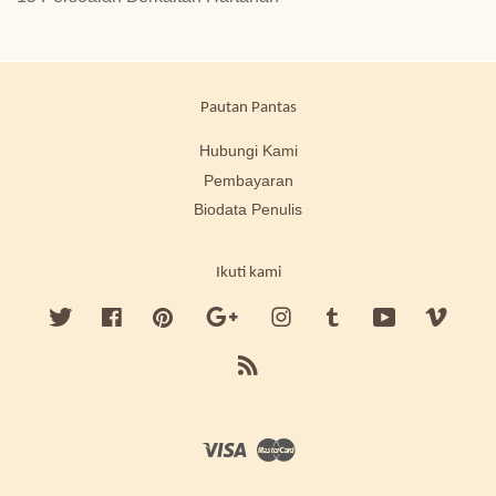
Pautan Pantas
Hubungi Kami
Pembayaran
Biodata Penulis
Ikuti kami
Twitter
Facebook
Pinterest
Google
Instagram
Tumblr
YouTube
Vimeo
RSS
Visa
Master