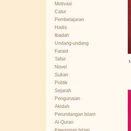
Motivasi
Catur
Pembelajaran
Hadis
Ibadah
Undang-undang
Faraid
Tafsir
M
Novel
Sukan
Politik
Sejarah
Pengurusan
Akidah
Perundangan Islam
Al-Quran
Kewangan Islam