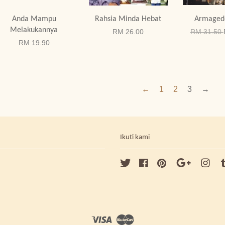
Anda Mampu
Rahsia Minda Hebat
Armaged
Melakukannya
RM 26.00
RM 31.50
RM 19.90
←
1
2
3
→
Ikuti kami
Twitter
Facebook
Pinterest
Google
Ins
Visa
Master