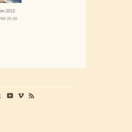
on 2012
RM 25.00
tagram
Tumblr
YouTube
Vimeo
RSS